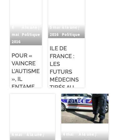
6
À la une /
5 mai
À la une /
mai
Politique
2016
Politique
2016
ILE DE
POUR «
FRANCE :
VAINCRE
LES
L’AUTISME
FUTURS
», IL
MÉDECINS
ENTAME
TIRÉS AU
UNE
SORT
GRÈVE DE
LA FAIM
4 mai
À la une /
4 mai
À la une /