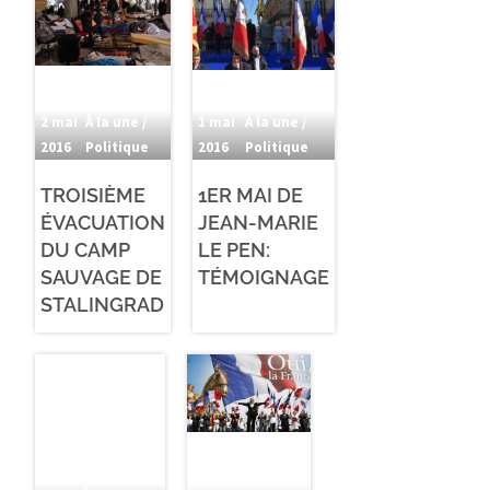
2 mai
À la une /
1 mai
À la une /
2016
Politique
2016
Politique
TROISIÈME
1ER MAI DE
ÉVACUATION
JEAN-MARIE
DU CAMP
LE PEN:
SAUVAGE DE
TÉMOIGNAGE
STALINGRAD