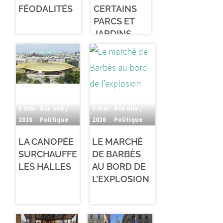
FÉODALITÉS
CERTAINS
PARCS ET
JARDINS
3 mai
À la une /
3 mai
À la une /
2016
Politique
2016
Politique
LA CANOPÉE
LE MARCHÉ
SURCHAUFFE
DE BARBÈS
LES HALLES
AU BORD DE
L’EXPLOSION