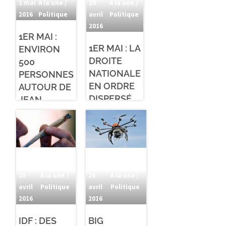
1 mai
À la une /
29
À la une /
2016
Politique
avril
Politique
2016
1ER MAI :
1ER MAI : LA
ENVIRON
DROITE
500
NATIONALE
PERSONNES
EN ORDRE
AUTOUR DE
DISPERSÉ
JEAN-
MARIE LE
PEN
25
À la une /
24
À la une /
avril
Politique
avril
Politique
2016
2016
IDF : DES
BIG