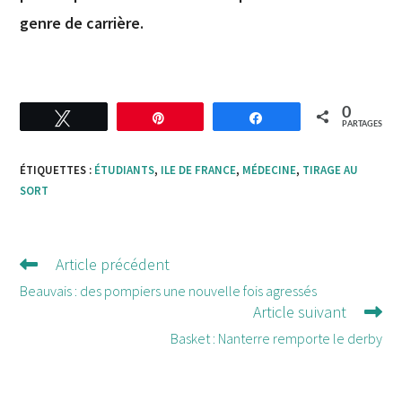
genre de carrière.
0
Tweetez
Enregistrer
Partagez
PARTAGES
ÉTIQUETTES :
ÉTUDIANTS
,
ILE DE FRANCE
,
MÉDECINE
,
TIRAGE AU
SORT
Article précédent
Lire
d'autres
Beauvais : des pompiers une nouvelle fois agressés
Article suivant
articles
Basket : Nanterre remporte le derby