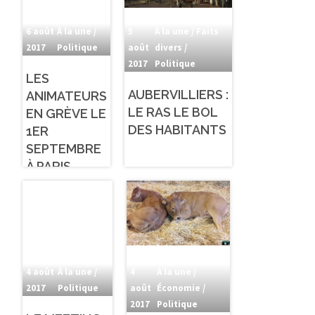
6 août
À la une /
5
À la une / Faits
2017
Politique
août
divers /
2017
Politique
LES
AUBERVILLIERS :
ANIMATEURS
LE RAS LE BOL
EN GRÈVE LE
DES HABITANTS
1ER
SEPTEMBRE
À PARIS
4 août
À la une /
4
À la une /
2017
Politique
août
Économie /
2017
Politique