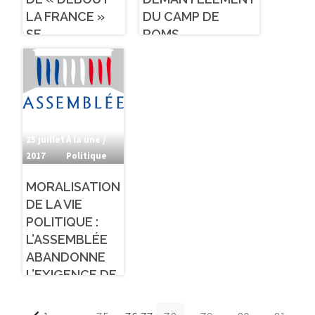
LA FRANCE »
DU CAMP DE
SE
ROMS
DÉROULERONT
AU CIRQUE
D’HIVER À PARIS
25 juillet
À la une /
2017
Politique
MORALISATION
DE LA VIE
POLITIQUE :
L’ASSEMBLÉE
ABANDONNE
L’EXIGENCE DE
« CASIER
VIERGE » MAIS