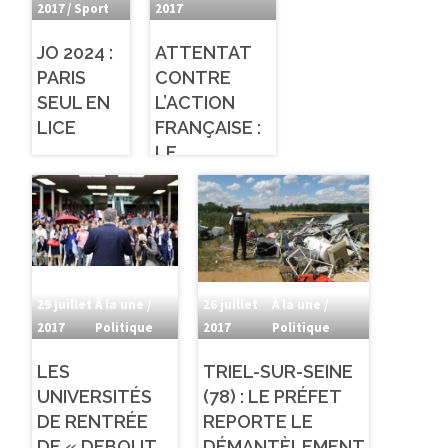
2017
/ Sport
2017
JO 2024 :
ATTENTAT
PARIS
CONTRE
SEUL EN
L’ACTION
LICE
FRANÇAISE :
LE
SECRÉTAIRE
GÉNÉRAL DU
MOUVEMENT
RÉAGIT
29 juillet
À la une /
26 juillet
À la une /
2017
Politique
2017
Politique
LES
TRIEL-SUR-SEINE
UNIVERSITÉS
(78) : LE PRÉFET
DE RENTRÉE
REPORTE LE
DE « DEBOUT
DÉMANTÈLEMENT