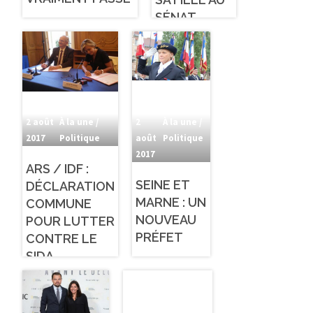
SÉNAT…
LORSQUE
CELLE-CI
VIVAIT À
LONDRES !
2 août
À la une /
2
À la une /
2017
Politique
août
Politique
2017
ARS / IDF :
SEINE ET
DÉCLARATION
MARNE : UN
COMMUNE
NOUVEAU
POUR LUTTER
PRÉFET
CONTRE LE
SIDA.