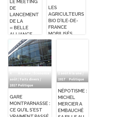
LE MEETING
LES
DE
AGRICULTEURS
LANCEMENT
BIO D’ILE-DE-
DE LA
FRANCE
« BELLE
MOBILISÉS
ALLIANCE
POPULAIRE »
(PRIMAIRE DE
LA GAUCHE)
A COÛTÉ 700
000 EUROS
4
À la une / Économie
2 août
À la une /
août
/ Faits divers /
2017
Politique
2017
Politique
NÉPOTISME :
GARE
MICHEL
MONTPARNASSE :
MERCIER A
CE QU’IL S’EST
EMBAUCHÉ
VRAIMENT PASSÉ
SA FILLE AU