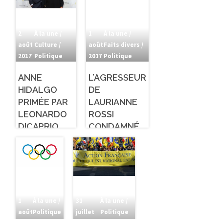
2
À la une /
1
À la une /
août
Culture /
août
Faits divers /
2017
Politique
2017
Politique
ANNE
L’AGRESSEUR
HIDALGO
DE
PRIMÉE PAR
LAURIANNE
LEONARDO
ROSSI
DICAPRIO
CONDAMNÉ
1
À la une /
31
À la une /
août
Politique
juillet
Politique