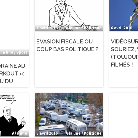
7 avril 2016
À la une / Politique
6 avril 2016
EVASION FISCALE OU
VIDÉOSUR
COUP BAS POLITIQUE ?
SOURIEZ,
 la une / Sport
(TOUJOUR
FILMÉS !
ORAINE AU
RKOUT »:
U DU
À la une
5 avril 2016
À la une / Politique