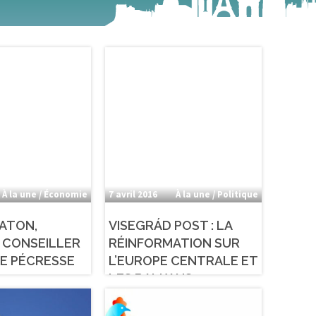
À la une / Économie
7 avril 2016
À la une / Politique
VATON,
VISEGRÁD POST : LA
 CONSEILLER
RÉINFORMATION SUR
IE PÉCRESSE
L’EUROPE CENTRALE ET
LES BALKANS