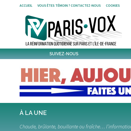
Skip
ACCUEIL
VOUS ÊTES TÉMOIN ? CONTACTEZ-NOUS
COOKIES
to
content
SUIVEZ-NOUS
1,314
Followers
Twitter
5,567
Post
Post
À LA UNE
Chaude, brûlante, bouillante ou fraîche… l’information