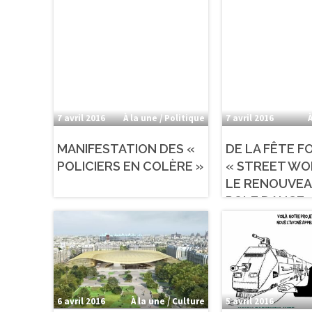
7 avril 2016
À la une / Politique
7 avril 2016
À
MANIFESTATION DES «
DE LA FÊTE F
POLICIERS EN COLÈRE »
« STREET WO
LE RENOUVEA
POLE DANCE
6 avril 2016
À la une / Culture
5 avril 2016