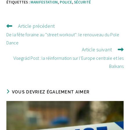
ÉTIQUETTES :
MANIFESTATION
,
POLICE
,
SÉCURITÉ
Article précédent
Lire
d'autres
De la fête foraine au “street workout”: le renouveau du Pole
articles
Dance
Article suivant
Visegrád Post : la réinformation sur l’Europe centrale et les
Balkans
VOUS DEVRIEZ ÉGALEMENT AIMER