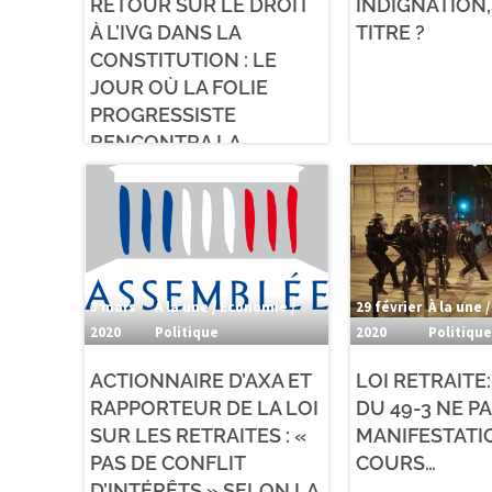
RETOUR SUR LE DROIT
INDIGNATION,
À L’IVG DANS LA
TITRE ?
CONSTITUTION : LE
JOUR OÙ LA FOLIE
PROGRESSISTE
RENCONTRA LA
LÂCHETÉ ÉLECTORALE
3 mars
À la une / Économie /
29 février
À la une /
2020
Politique
2020
Politiqu
ACTIONNAIRE D’AXA ET
LOI RETRAITE:
RAPPORTEUR DE LA LOI
DU 49-3 NE PA
SUR LES RETRAITES : «
MANIFESTATI
PAS DE CONFLIT
COURS…
D’INTÉRÊTS » SELON LA