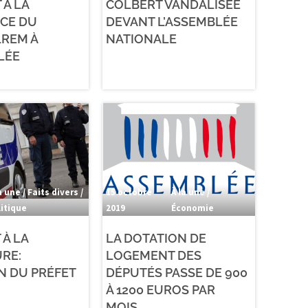
 À LA
COLBERT VANDALISÉE
CE DU
DEVANT L’ASSEMBLÉE
REM À
NATIONALE
LÉE
a une / Faits divers /
15 octobre
À la une /
litique
2019
Économie
 À LA
LA DOTATION DE
RE:
LOGEMENT DES
ON DU PRÉFET
DÉPUTÉS PASSE DE 900
À 1200 EUROS PAR
MOIS.