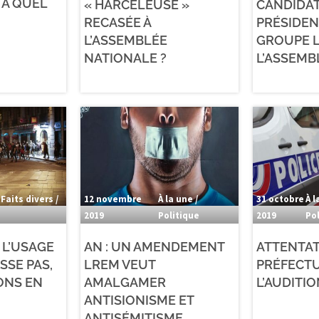
 À QUEL
« HARCELEUSE »
CANDIDAT
RECASÉE À
PRÉSIDEN
L’ASSEMBLÉE
GROUPE L
NATIONALE ?
L’ASSEMB
 Faits divers /
12 novembre
À la une /
31 octobre
À l
e
2019
Politique
2019
Po
 L’USAGE
AN : UN AMENDEMENT
ATTENTAT
SSE PAS,
LREM VEUT
PRÉFECTU
ONS EN
AMALGAMER
L’AUDITI
ANTISIONISME ET
ANTISÉMITISME