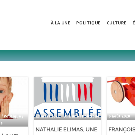
À LA UNE
POLITIQUE
CULTURE
 / Politique /
21 mars 2022
À la une / Politique
6 août 2020
es
NATHALIE ELIMAS, UNE
FRANÇOIS