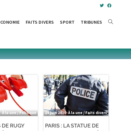
ÉCONOMIE
FAITS DIVERS
SPORT
TRIBUNES
TOGGLE
WEBSITE
SEARCH
À la une / Politique
24 juin 2020
À la une / Faits divers
 DE RUGY
PARIS : LA STATUE DE