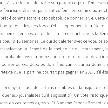
nc, à avoir le droit de traiter son propre corps et l’embryon q
 le féminisme était vu par d’autres femmes, comme autre ch
apprécié comme étant le droit absolu de donner la vie. Cette v
 porter en elles, dès lors qu’elles apprennent leur état de
 ces mêmes femmes, entendent un cœur qui bat vers la 6èm
ce cœur à 16 semaines. Ce qui doit alerter avec ce vote, ce s
stupéfaction la lâcheté de la chef de file du mouvement, l
 improbable devant une responsabilité historique devra int
ue penser de ces députés du même camp, qui au détrimen
rétexte que le parti ne pourrait pas gagner en 2027, s’il ét
factions hystériques de certains membres de la majorité et de
uer aux journalistes qu’il s’agissait d’« Un vote historiqu
aire en ces temps agités ». Et Madame Panot affirmant, « 