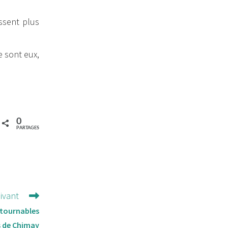
ssent plus
e sont eux,
0
PARTAGES
uivant
ntournables
s de Chimay