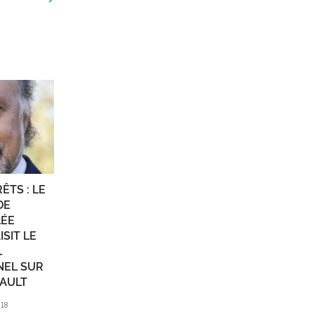
ÊTS : LE
DE
LÉE
SIT LE
L
NEL SUR
SAULT
018