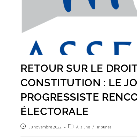
RETOUR SUR LE DROIT 
CONSTITUTION : LE J
PROGRESSISTE RENCO
ÉLECTORALE
Publication
Post
30 novembre 2022
À la une
/
Tribunes
publiée :
category: