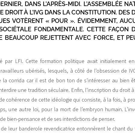
 DERNIER, DANS L’APRÈS-MIDI. L’ASSEMBLÉE N
LE DROIT À L’IVG DANS LA CONSTITUTION. DES
UES VOTÈRENT « POUR ». ÉVIDEMMENT, AUC
 SOCIÉTALE FONDAMENTALE. CETTE FAÇON D
E BEAUCOUP REJETTENT AVEC FORCE, ET PE
 par LFI. Cette formation politique avait initialement en 
travailleurs ubérisés, lesquels, à côté de l’obsession de IV
e la corrida car il est de bon ton de s’intéresser au bien ê
terdire une tradition séculaire. Enfin, l’inscription du droit 
 cohérence de cette idéologie qui consiste, à la fois, à p
ps, une autre loi, pour la mort de l’embryon humain. L’inv
de bien-pensance et de ses interdictions de penser.
 de leur banderole revendicatrice entonnèrent le chant du 