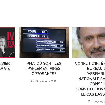
VIER :
PMA: OÙ SONT LES
CONFLIT D’INTÉR
A VIE
PARLEMENTAIRES
BUREAU 
OPPOSANTS?
L’ASSEMB
7
NATIONALE SAI
28 septembre 2019
CONSEI
CONSTITUTION
LE CAS DAS
23 février 2