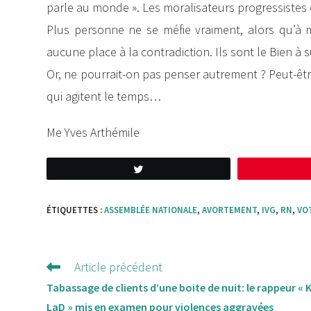
parle au monde ». Les moralisateurs progressistes é
Plus personne ne se méfie vraiment, alors qu’à me
aucune place à la contradiction. Ils sont le Bien à 
Or, ne pourrait-on pas penser autrement ? Peut-être
qui agitent le temps…
Me Yves Arthémile
Tweetez
ÉTIQUETTES :
ASSEMBLÉE NATIONALE
,
AVORTEMENT
,
IVG
,
RN
,
VO
Article précédent
Lire
d'autres
Tabassage de clients d’une boite de nuit: le rappeur «
articles
LaD » mis en examen pour violences aggravées