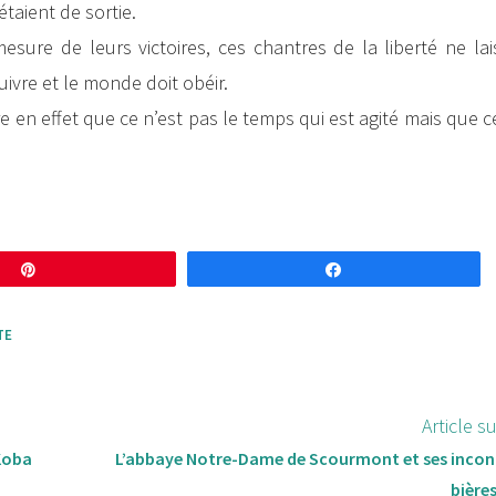
taient de sortie.
sure de leurs victoires, ces chantres de la liberté ne lai
suivre et le monde doit obéir.
 en effet que ce n’est pas le temps qui est agité mais que c
Enregistrer
Partagez
TE
Article s
 Koba
L’abbaye Notre-Dame de Scourmont et ses inco
bière