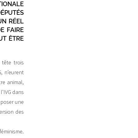
ATIONALE
 DÉPUTÉS
UN RÉEL
E FAIRE
UT ÊTRE
tête trois
G, n’eurent
tre animal,
à l’IVG dans
roposer une
ersion des
féminisme.