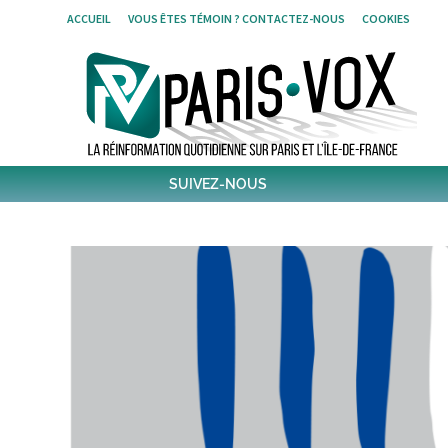
Skip
ACCUEIL
VOUS ÊTES TÉMOIN ? CONTACTEZ-NOUS
COOKIES
to
content
SUIVEZ-NOUS
1796
Followers
Twitter
6,486
Post
Post