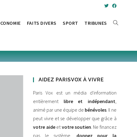
ÉCONOMIE
FAITS DIVERS
SPORT
TRIBUNES
TOGGLE
WEBSITE
SEARCH
AIDEZ PARISVOX À VIVRE
Paris Vox est un média d'information
entièrement
libre et indépendant
,
animé par une équipe de
bénévoles
. Il ne
peut vivre et se développer que grâce à
votre aide
et
votre soutien
. Ne financez
pas le système,
donnez pour la