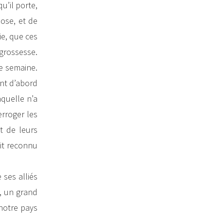
u’il porte,
ose, et de
ie, que ces
 grossesse.
e semaine.
ont d’abord
aquelle n’a
erroger les
t de leurs
ait reconnu
 ses alliés
e, un grand
notre pays