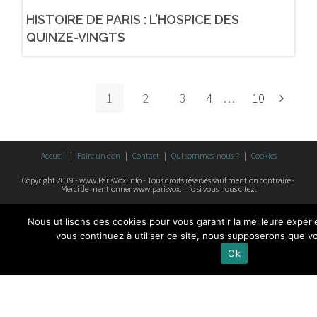
HISTOIRE DE PARIS : L’HOSPICE DES
QUINZE-VINGTS
1
2
3
4
…
10
Accueil
Faire un don
Contact
Qui sommes-nous ?
Cookies
Copyright 2019 - www.ParisVox.info - Tous droits réservés sauf mention contraire -
Merci de mentionner www.parisvox.info si vous nous citez.
Nous utilisons des cookies pour vous garantir la meilleure expéri
vous continuez à utiliser ce site, nous supposerons que vo
Ok