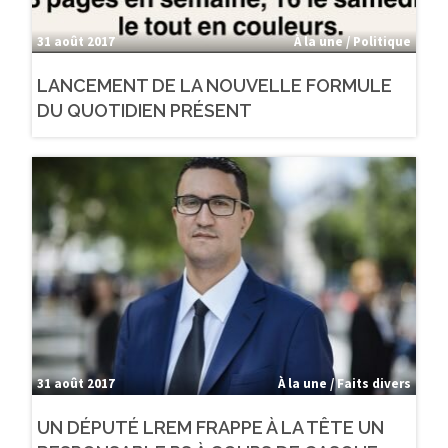
bénévoles
31 août 2017
À la une / Politique
Votre nom
LANCEMENT DE LA NOUVELLE FORMULE
DU QUOTIDIEN PRÉSENT
votre aide
Votre email
votre soutien
JE
donnez
M'ABONNE
pour la
réinformation !
31 août 2017
À la une / Faits divers
UN DÉPUTÉ LREM FRAPPE À LA TÊTE UN