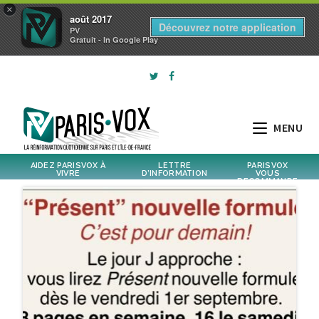
×
août 2017
Découvrez notre application
PV
Gratuit - In Google Play
MENU
AIDEZ PARISVOX À
LETTRE
PARISVOX
VIVRE
D’INFORMATION
VOUS
RECOMMANDE
libre
et indépendant