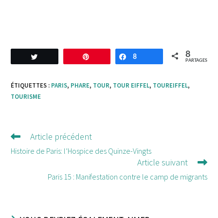
8
Tweetez
Enregistrer
8
Partagez
PARTAGES
ÉTIQUETTES :
PARIS
,
PHARE
,
TOUR
,
TOUR EIFFEL
,
TOUREIFFEL
,
TOURISME
Article précédent
Lire
d'autres
Histoire de Paris: l’Hospice des Quinze-Vingts
Article suivant
articles
Paris 15 : Manifestation contre le camp de migrants