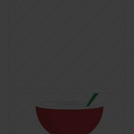
16 mai 2017
À la une / Culture
FINALE DES TROPHÉES DU BAR À PARIS : LE
CLASSEMENT FINAL !