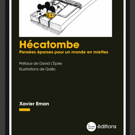
16 mai 2017
À la une / Économie
AÉROPORT DE ROISSY : DEUX ANS APRÈS
SA CONSTRUCTION, LA MAISON DES
ORGANISATIONS SYNDICALES EST
TOUJOURS INOCCUPÉE
16 mai 2017
À la une / Tribunes