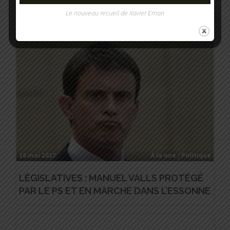
SURSUM CORDA !
Le nouveau recueil de Xavier Eman
16 mai 2017
À la une / Politique
LÉGISLATIVES : MANUEL VALLS PROTÉGÉ
PAR LE PS ET EN MARCHE DANS L’ESSONNE