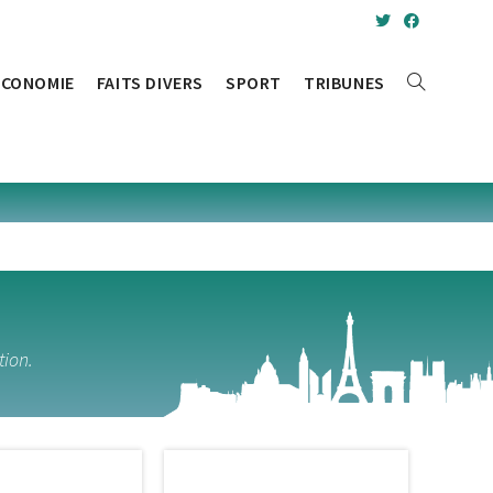
ÉCONOMIE
FAITS DIVERS
SPORT
TRIBUNES
tion.