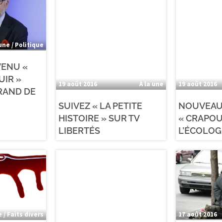
 une / Politique
VENU «
UIR »
19 août 2016
À la une
19 août 2016
RAND DE
SUIVEZ « LA PETITE
NOUVEAU
HISTOIRE » SUR TV
« CRAPOU
LIBERTÉS
L’ÉCOLOG
e / Faits divers
17 août 2016