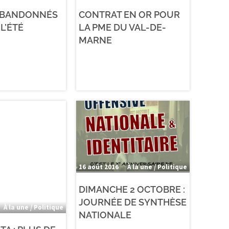
 ABANDONNÉS
CONTRAT EN OR POUR
L’ÉTÉ
LA PME DU VAL-DE-
MARNE
16 août 2016
À la une / Politique
DIMANCHE 2 OCTOBRE :
JOURNÉE DE SYNTHÈSE
À la une / Politique
NATIONALE