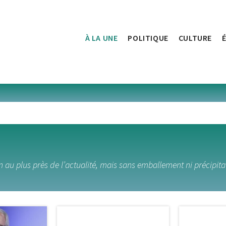
À LA UNE
POLITIQUE
CULTURE
 au plus près de l’actualité, mais sans emballement ni précipita