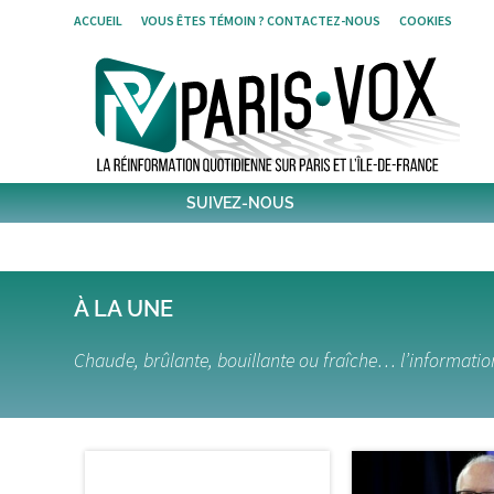
Skip
ACCUEIL
VOUS ÊTES TÉMOIN ? CONTACTEZ-NOUS
COOKIES
to
content
SUIVEZ-NOUS
1,382
Followers
Twitter
6,069
Post
Post
À LA UNE
Chaude, brûlante, bouillante ou fraîche… l’information