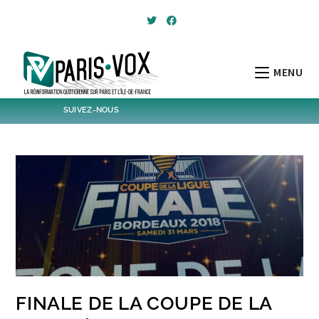
Skip
to
content
MENU
SUIVEZ-NOUS
1796
Followers
Twitter
6,370
Post
Post
FINALE DE LA COUPE DE LA