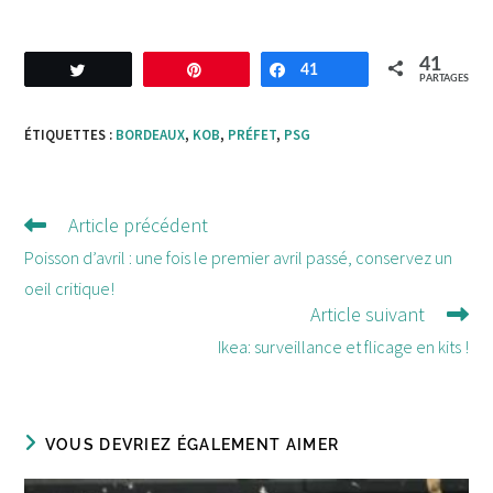
41
Tweetez
Enregistrer
41
Partagez
PARTAGES
ÉTIQUETTES :
BORDEAUX
,
KOB
,
PRÉFET
,
PSG
Article précédent
Lire
d'autres
Poisson d’avril : une fois le premier avril passé, conservez un
articles
oeil critique!
Article suivant
Ikea: surveillance et flicage en kits !
VOUS DEVRIEZ ÉGALEMENT AIMER