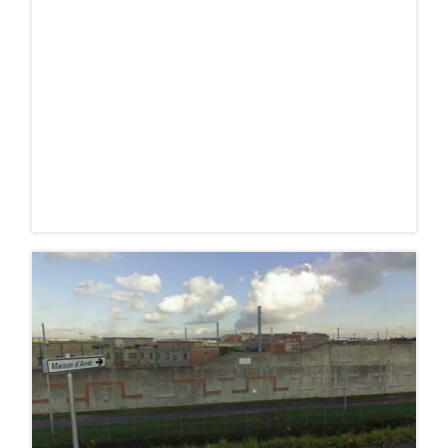
À FLEURY-MÉROGIS
4 avril 2017
À la une / Faits divers
DES ANCIENS DÉTENUS AGRESSENT UN
GARDIEN DEVANT SON DOMICILE.