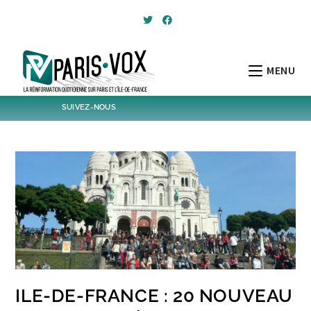
Skip
to
content
MENU
SUIVEZ-NOUS
1796
Followers
Twitter
6,417
Post
Post
ILE-DE-FRANCE : 20 NOUVEAU