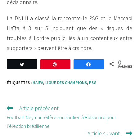
décisionnaire.
La DNLH a classé la rencontre le PSG et le Maccabi
Haïfa à 3 sur 5 indiquant que des « risques de
troubles à l’ordre public liés à un contentieux entre
supporters » peuvent être à craindre.
0
Tweetez
Enregistrer
Partagez
PARTAGES
ÉTIQUETTES :
HAÏFA
,
LIGUE DES CHAMPIONS
,
PSG
Article précédent
Lire
d'autres
Football: Neymar réitère son soutien à Bolsonaro pour
articles
l’élection brésilienne
Article suivant