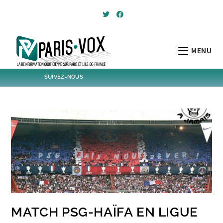
Skip
to
content
MENU
SUIVEZ-NOUS
1796
Followers
Twitter
6,486
Post
Post
MATCH PSG-HAÏFA EN LIGUE