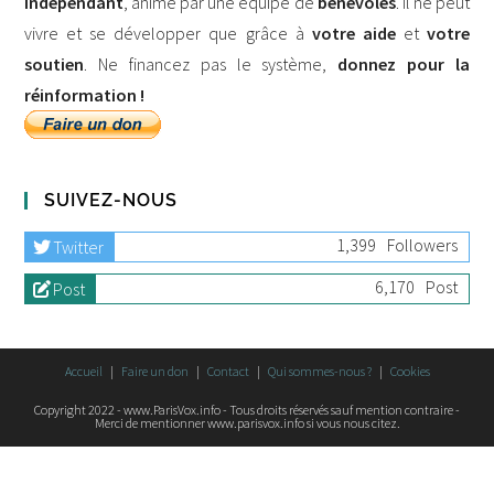
indépendant
, animé par une équipe de
bénévoles
. Il ne peut
vivre et se développer que grâce à
votre aide
et
votre
soutien
. Ne financez pas le système,
donnez pour la
réinformation !
SUIVEZ-NOUS
1,399
Followers
Twitter
6,170
Post
Post
Accueil
Faire un don
Contact
Qui sommes-nous ?
Cookies
Copyright 2022 - www.ParisVox.info - Tous droits réservés sauf mention contraire -
Merci de mentionner www.parisvox.info si vous nous citez.