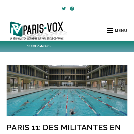
Skip
to
content
MENU
SUIVEZ-NOUS
1,399
Followers
Twitter
6,170
Post
Post
PARIS 11: DES MILITANTES EN