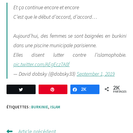
Et ça continue encore et encore
C’est que le début d’accord, d’accord…
Aujourd’hui, des femmes se sont baignées en burkini
dans une piscine municipale parisienne.
Elles disent lutter contre l’islamophobie.
pic.twitter.com/AEgEcz7A8f
— David dobsky (@dobsky33)
September 1, 2019
2K
Tweetez
Enregistrer
2K
Partagez
PARTAGES
ÉTIQUETTES :
BURKINIE
,
ISLAM
Article précédent
Lire