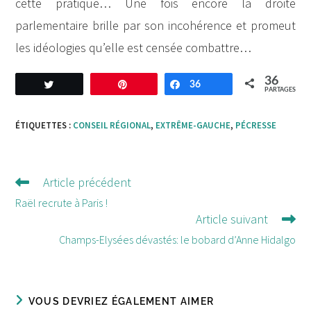
cette pratique… Une fois encore la droite
parlementaire brille par son incohérence et promeut
les idéologies qu’elle est censée combattre…
36
Tweetez
Enregistrer
36
Partagez
PARTAGES
ÉTIQUETTES :
CONSEIL RÉGIONAL
,
EXTRÊME-GAUCHE
,
PÉCRESSE
Article précédent
Lire
d'autres
Raël recrute à Paris !
Article suivant
articles
Champs-Elysées dévastés: le bobard d’Anne Hidalgo
VOUS DEVRIEZ ÉGALEMENT AIMER