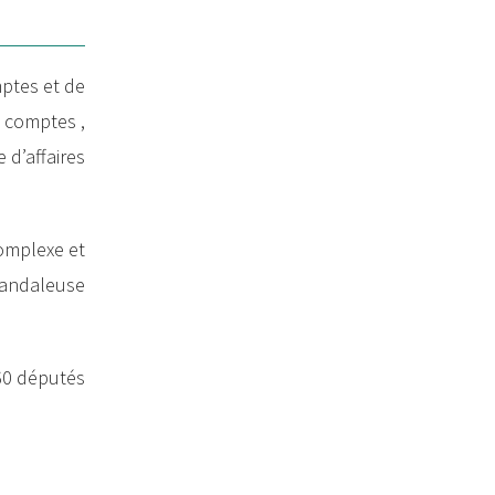
mptes et de
s comptes ,
 d’affaires
complexe et
scandaleuse
60 députés