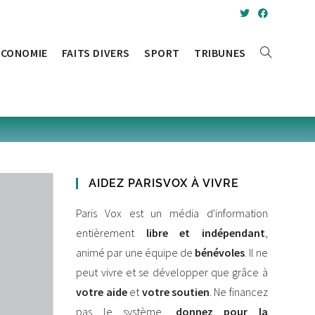
ÉCONOMIE
FAITS DIVERS
SPORT
TRIBUNES
AIDEZ PARISVOX À VIVRE
Paris Vox est un média d'information
entièrement
libre et indépendant
,
animé par une équipe de
bénévoles
. Il ne
peut vivre et se développer que grâce à
votre aide
et
votre soutien
. Ne financez
pas le système,
donnez pour la