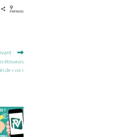
9
PARTAGES
uivant
 des éboueurs
és de « vol »