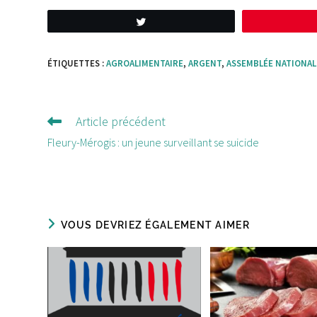
Tweetez
ÉTIQUETTES :
AGROALIMENTAIRE
,
ARGENT
,
ASSEMBLÉE NATIONAL
Article précédent
Lire
d'autres
Fleury-Mérogis : un jeune surveillant se suicide
articles
VOUS DEVRIEZ ÉGALEMENT AIMER