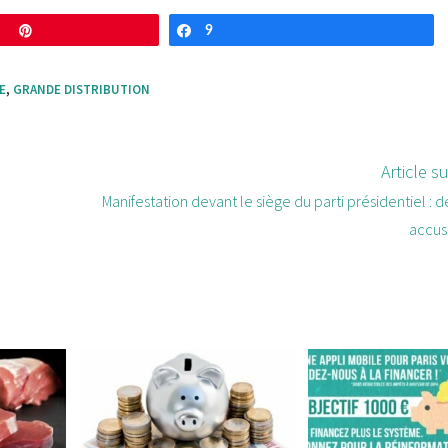
Enregistrer
9
Partagez
E
,
GRANDE DISTRIBUTION
Article s
Manifestation devant le siège du parti présidentiel :
accus