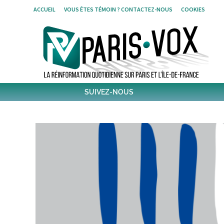
Skip
ACCUEIL
VOUS ÊTES TÉMOIN ? CONTACTEZ-NOUS
COOKIES
to
content
SUIVEZ-NOUS
1,427
Followers
Twitter
6,255
Post
Post