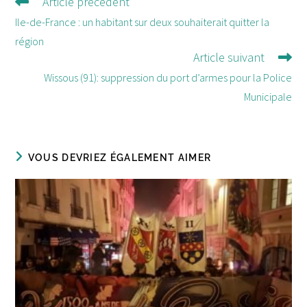
Article précédent
Lire
d'autres
Ile-de-France : un habitant sur deux souhaiterait quitter la
articles
région
Article suivant
Wissous (91): suppression du port d’armes pour la Police
Municipale
VOUS DEVRIEZ ÉGALEMENT AIMER