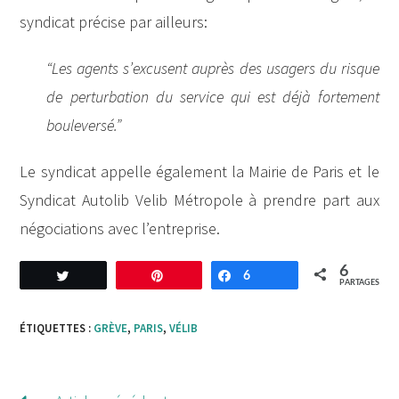
syndicat précise par ailleurs:
“Les agents s’excusent auprès des usagers du risque
de perturbation du service qui est déjà
fortement
bouleversé.”
Le syndicat appelle également la Mairie de Paris et le
Syndicat Autolib Velib Métropole à prendre part aux
négociations avec l’entreprise.
6
Tweetez
Enregistrer
6
Partagez
PARTAGES
ÉTIQUETTES :
GRÈVE
,
PARIS
,
VÉLIB