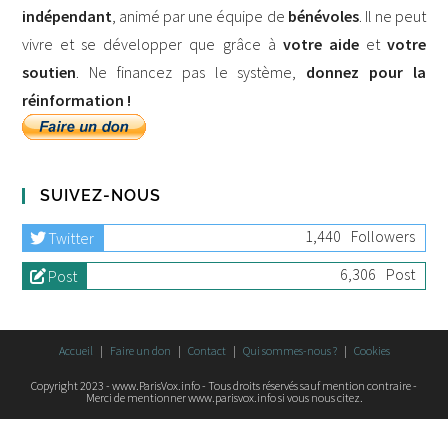
indépendant
, animé par une équipe de
bénévoles
. Il ne peut
vivre et se développer que grâce à
votre aide
et
votre
soutien
. Ne financez pas le système,
donnez pour la
réinformation !
SUIVEZ-NOUS
1,440
Followers
Twitter
6,306
Post
Post
Accueil
Faire un don
Contact
Qui sommes-nous ?
Cookies
Copyright 2023 - www.ParisVox.info - Tous droits réservés sauf mention contraire -
Merci de mentionner www.parisvox.info si vous nous citez.