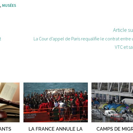
S
,
MUSÉES
Article s
t
La Cour d’appel de Paris requalifie le contrat entre
VTC et s
RANTS
LA FRANCE ANNULE LA
CAMPS DE MIG