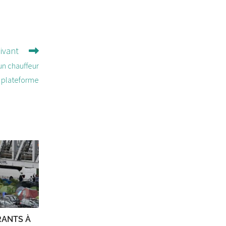
uivant
 un chauffeur
a plateforme
RANTS À