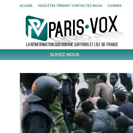
Skip
ACCUEIL
VOUS ÊTES TÉMOIN ? CONTACTEZ-NOUS
COOKIES
to
content
SUIVEZ-NOUS
1,440
Followers
Twitter
6,306
Post
Post