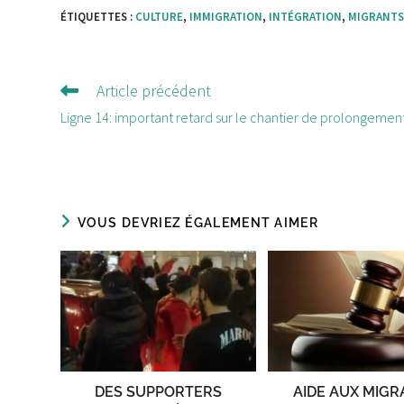
ÉTIQUETTES :
CULTURE
,
IMMIGRATION
,
INTÉGRATION
,
MIGRANT
Article précédent
Lire
d'autres
Ligne 14: important retard sur le chantier de prolongemen
articles
VOUS DEVRIEZ ÉGALEMENT AIMER
DES SUPPORTERS
AIDE AUX MIG