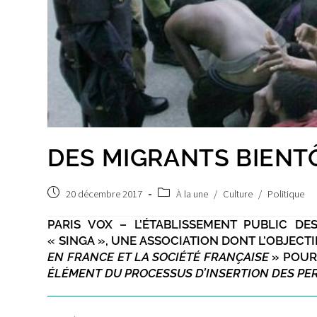
DES MIGRANTS BIENT
Post
Post
20 décembre 2017
À la une
/
Culture
/
Politique
published:
category:
PARIS VOX – L’ÉTABLISSEMENT PUBLIC DE
« SINGA », UNE ASSOCIATION DONT L’OBJECTI
EN FRANCE ET LA SOCIÉTÉ FRANÇAISE
» POUR
ÉLÉMENT DU PROCESSUS D’INSERTION DES PE