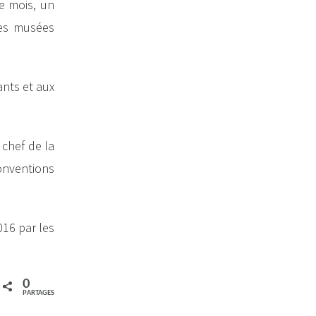
ue mois, un
des musées
ants et aux
 chef de la
conventions
016 par les
0
PARTAGES