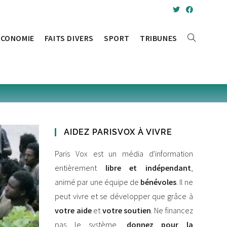
ÉCONOMIE
FAITS DIVERS
SPORT
TRIBUNES
AIDEZ PARISVOX À VIVRE
Paris Vox est un média d'information
entièrement
libre et indépendant
,
animé par une équipe de
bénévoles
. Il ne
peut vivre et se développer que grâce à
votre aide
et
votre soutien
. Ne financez
pas le système,
donnez pour la