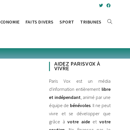
ÉCONOMIE
FAITS DIVERS
SPORT
TRIBUNES
AIDEZ PARISVOX À
VIVRE
Paris Vox est un média
d'information entièrement
libre
et indépendant
, animé par une
équipe de
bénévoles
. Il ne peut
vivre et se développer que
grâce à
votre aide
et
votre
soutien
. Ne financez pas le