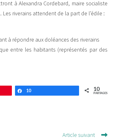
ttront à Alexandra Cordebard, maire socialiste
es riverains attendent de la part de l’édile :
ant à répondre aux doléances des riverains
que entre les habitants (représentés par des
10
trer
10
Partagez
PARTAGES
Article suivant