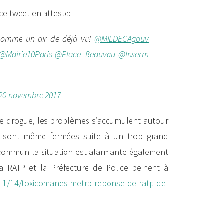
e tweet en atteste:
, comme un air de déjà vu!
@MILDECAgouv
@Mairie10Paris
@Place_Beauvau
@Inserm
20 novembre 2017
 drogue, les problèmes s’accumulent autour
ib’ sont même fermées suite à un trop grand
commun la situation est alarmante également
a RATP et la Préfecture de Police peinent à
/11/14/toxicomanes-metro-reponse-de-ratp-de-