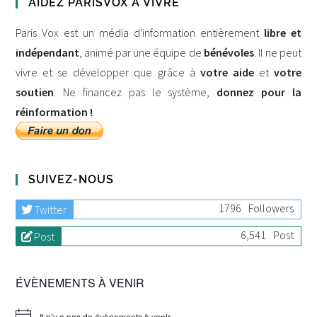
AIDEZ PARISVOX À VIVRE
Paris Vox est un média d'information entièrement
libre et
indépendant
, animé par une équipe de
bénévoles
. Il ne peut
vivre et se développer que grâce à
votre aide
et
votre
soutien
. Ne financez pas le système,
donnez pour la
réinformation !
SUIVEZ-NOUS
1796
Followers
Twitter
6,541
Post
Post
ÉVÈNEMENTS À VENIR
Il n’y a pas de évènements à venir.