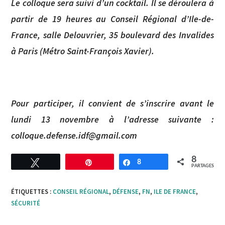
Le colloque sera suivi d’un cocktail. Il se déroulera à
partir de 19 heures au Conseil Régional d’Ile-de-
France, salle Delouvrier, 35 boulevard des Invalides
à Paris (Métro Saint-François Xavier).
Pour participer, il convient de s’inscrire avant le
lundi 13 novembre à l’adresse suivante :
colloque.defense.idf@gmail.com
8
Tweetez
Enregistrer
8
Partagez
PARTAGES
ÉTIQUETTES :
CONSEIL RÉGIONAL
,
DÉFENSE
,
FN
,
ILE DE FRANCE
,
SÉCURITÉ