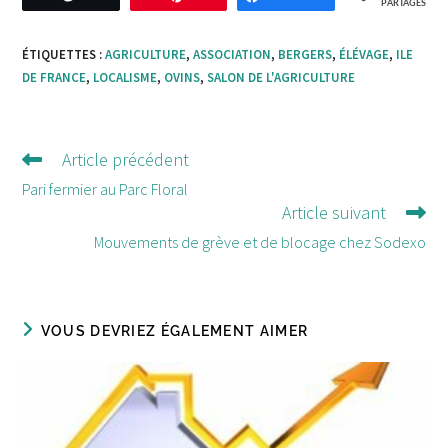
PARTAGES
ÉTIQUETTES :
AGRICULTURE
,
ASSOCIATION
,
BERGERS
,
ÉLÉVAGE
,
ILE
DE FRANCE
,
LOCALISME
,
OVINS
,
SALON DE L'AGRICULTURE
Article précédent
Lire
d'autres
Pari fermier au Parc Floral
Article suivant
articles
Mouvements de grève et de blocage chez Sodexo
VOUS DEVRIEZ ÉGALEMENT AIMER