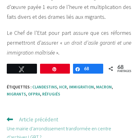
d’œuvre payée 1 euro de l’heure et multiplication des
faits divers et des drames liés aux migrants.
Le Chef de l’Etat pour part assure que ces réformes
permettront d’assurer «
un droit d’asile garanti et une
immigration maîtrisée
».
68
Tweetez
Enregistrer
68
Partagez
PARTAGES
ÉTIQUETTES :
CLANDESTINS
,
HCR
,
IMMIGRATION
,
MACRON
,
MIGRANTS
,
OFPRA
,
RÉFUGIÉS
Article précédent
Lire
d'autres
Une mairie d’arrondissement transformée en centre
articles
d’archives LGBT ?