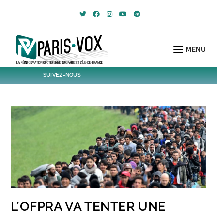
Skip
to
content
MENU
SUIVEZ-NOUS
1796
Followers
Twitter
6,541
Post
Post
L’OFPRA VA TENTER UNE