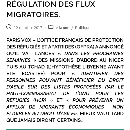
RÉGULATION DES FLUX
MIGRATOIRES.
Publication
Post
12 octobre 2017
À la une
/
Politique
publiée :
category:
PARIS VOX – L’OFFICE FRANÇAIS DE PROTECTION
DES RÉFUGIÉS ET APATRIDES (OFPRA) A ANNONCÉ
QU’IL VA LANCER «
DANS LES PROCHAINES
SEMAINES
» DES MISSIONS, D’ABORD AU NIGER
PUIS AU TCHAD (L’HYPOTHÈSE LIBYENNE AYANT
ÉTÉ ÉCARTÉE) POUR «
IDENTIFIER DES
PERSONNES POUVANT BÉNÉFICIER DU DROIT
D’ASILE SUR DES LISTES PROPOSÉES PAR LE
HAUT-COMMISSARIAT DE L’ONU POUR LES
RÉFUGIÉS (HCR)
» ET «
POUR PRÉVENIR UN
AFFLUX DE MIGRANTS ÉCONOMIQUES NON
ÉLIGIBLES AU DROIT D’ASILE
»
. MIEUX VAUT TARD
QUE JAMAIS DIRONT CERTAINS…