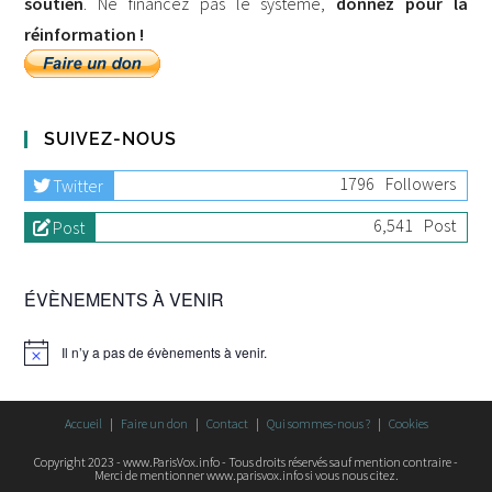
soutien
. Ne financez pas le système,
donnez pour la
réinformation !
SUIVEZ-NOUS
1796
Followers
Twitter
6,541
Post
Post
ÉVÈNEMENTS À VENIR
Il n’y a pas de évènements à venir.
Accueil
Faire un don
Contact
Qui sommes-nous ?
Cookies
Copyright 2023 - www.ParisVox.info - Tous droits réservés sauf mention contraire -
Merci de mentionner www.parisvox.info si vous nous citez.