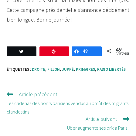
encore une fois subir la malédiction des François.
Cette campagne présidentielle s’annonce décidément
bien longue. Bonne journée !
49
Tweetez
Enregistrer
49
Partagez
PARTAGES
ÉTIQUETTES :
DROITE
,
FILLON
,
JUPPÉ
,
PRIMAIRES
,
RADIO LIBERTÉS
Article précédent
Lire
d'autres
Les cadenas des ponts parisiens vendus au profit des migrants
articles
clandestins
Article suivant
Uber augmente ses prix à Paris !