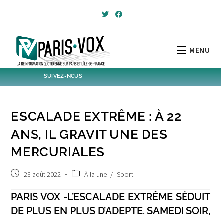
Skip
to
content
MENU
SUIVEZ-NOUS
1796
Followers
Twitter
ESCALADE EXTRÊME : À 22
6,384
Post
Post
ANS, IL GRAVIT UNE DES
MERCURIALES
Post
Post
23 août 2022
À la une
/
Sport
published:
category:
PARIS VOX -L’ESCALADE EXTRÊME SÉDUIT
DE PLUS EN PLUS D’ADEPTE. SAMEDI SOIR,