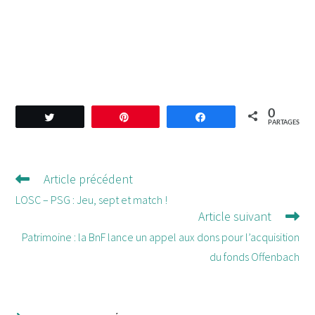
0
Tweetez
Enregistrer
Partagez
PARTAGES
Article précédent
Lire
d'autres
LOSC – PSG : Jeu, sept et match !
Article suivant
articles
Patrimoine : la BnF lance un appel aux dons pour l’acquisition
du fonds Offenbach