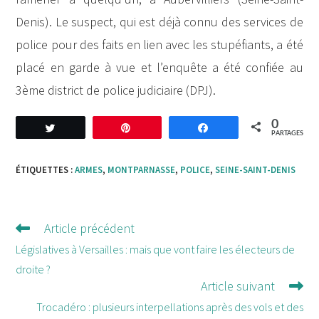
Denis). Le suspect, qui est déjà connu des services de
police pour des faits en lien avec les stupéfiants, a été
placé en garde à vue et l’enquête a été confiée au
3ème district de police judiciaire (DPJ).
0
Tweetez
Enregistrer
Partagez
PARTAGES
ÉTIQUETTES :
ARMES
,
MONTPARNASSE
,
POLICE
,
SEINE-SAINT-DENIS
Article précédent
Lire
d'autres
Législatives à Versailles : mais que vont faire les électeurs de
articles
droite ?
Article suivant
Trocadéro : plusieurs interpellations après des vols et des