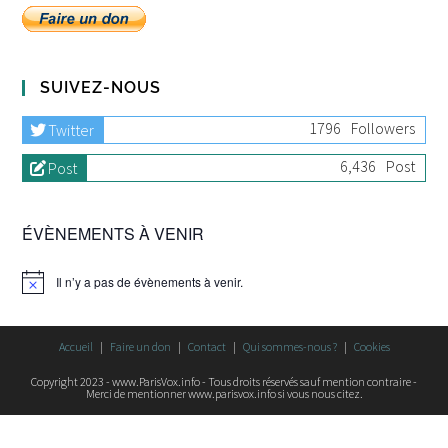
SUIVEZ-NOUS
1796
Followers
Twitter
6,436
Post
Post
ÉVÈNEMENTS À VENIR
Il n’y a pas de évènements à venir.
Accueil
Faire un don
Contact
Qui sommes-nous ?
Cookies
Copyright 2023 - www.ParisVox.info - Tous droits réservés sauf mention contraire -
Merci de mentionner www.parisvox.info si vous nous citez.