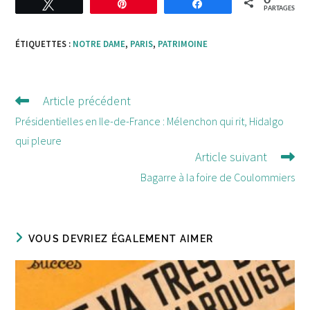
Tweetez
Enregistrer
Partagez
PARTAGES
ÉTIQUETTES :
NOTRE DAME
,
PARIS
,
PATRIMOINE
Article précédent
Lire
d'autres
Présidentielles en Ile-de-France : Mélenchon qui rit, Hidalgo
articles
qui pleure
Article suivant
Bagarre à la foire de Coulommiers
VOUS DEVRIEZ ÉGALEMENT AIMER