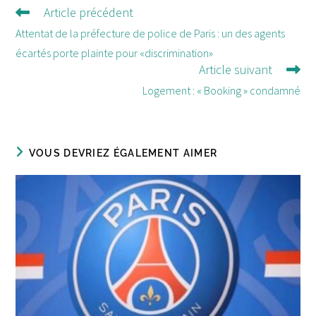
Article précédent
Lire
d'autres
Attentat de la préfecture de police de Paris : un des agents
articles
écartés porte plainte pour «discrimination»
Article suivant
Logement : « Booking » condamné
VOUS DEVRIEZ ÉGALEMENT AIMER