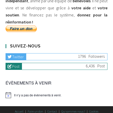
indépendant
, animé par une équipe de
bénévoles
. Il ne peut
vivre et se développer que grâce à
votre aide
et
votre
soutien
. Ne financez pas le système,
donnez pour la
réinformation !
SUIVEZ-NOUS
1796
Followers
Twitter
6,436
Post
Post
ÉVÈNEMENTS À VENIR
Il n’y a pas de évènements à venir.
Accueil
Faire un don
Contact
Qui sommes-nous ?
Cookies