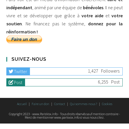
indépendant
, animé par une équipe de
bénévoles
. Il ne peut
vivre et se développer que grâce à
votre aide
et
votre
soutien
. Ne financez pas le système,
donnez pour la
réinformation !
SUIVEZ-NOUS
1,427
Followers
Twitter
6,255
Post
Post
Accueil
Faire un don
Contact
Qui sommes-nous ?
Cookies
Copyright 2023 - www.ParisVox.info - Tous droits réservés sauf mention contraire -
Merci de mentionner www.parisvox.info si vous nous citez.