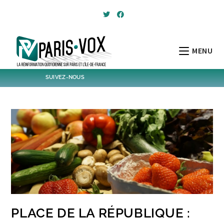
Skip
to
content
MENU
SUIVEZ-NOUS
1,427
Followers
Twitter
6,255
Post
Post
PLACE DE LA RÉPUBLIQUE :