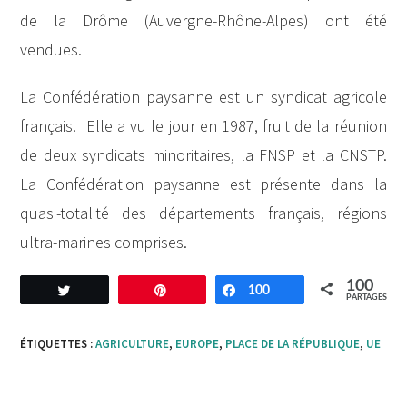
de la Drôme (Auvergne-Rhône-Alpes) ont été
vendues.
La Confédération paysanne est un syndicat agricole
français. Elle a vu le jour en 1987, fruit de la réunion
de deux syndicats minoritaires, la FNSP et la CNSTP.
La Confédération paysanne est présente dans la
quasi-totalité des départements français, régions
ultra-marines comprises.
100
Tweetez
Enregistrer
100
Partagez
PARTAGES
ÉTIQUETTES :
AGRICULTURE
,
EUROPE
,
PLACE DE LA RÉPUBLIQUE
,
UE