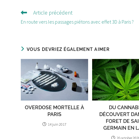
Article précédent
Lire
d'autres
En route vers les passages piétons avec effet 3D à Paris ?
articles
VOUS DEVRIEZ ÉGALEMENT AIMER
OVERDOSE MORTELLE À
DU CANNAB
PARIS
DÉCOUVERT DA
FORET DE SA
14 juin 2017
GERMAIN EN 
20 octobre 202