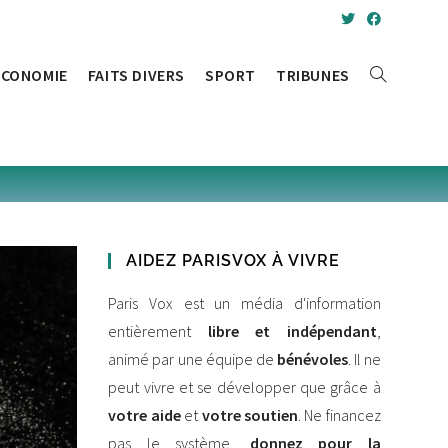
ÉCONOMIE
FAITS DIVERS
SPORT
TRIBUNES
TOGGLE
WEBSITE
SEARCH
AIDEZ PARISVOX À VIVRE
Paris Vox est un média d'information
entièrement
libre et indépendant
,
animé par une équipe de
bénévoles
. Il ne
peut vivre et se développer que grâce à
votre aide
et
votre soutien
. Ne financez
pas le système,
donnez pour la