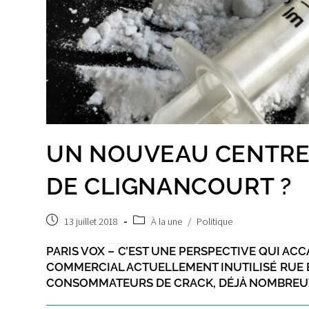
UN NOUVEAU CENTRE
DE CLIGNANCOURT ?
Post
Post
13 juillet 2018
À la une
/
Politique
published:
category:
PARIS VOX – C’EST UNE PERSPECTIVE QUI ACC
COMMERCIAL ACTUELLEMENT INUTILISÉ RUE B
CONSOMMATEURS DE CRACK, DÉJÀ NOMBREUX