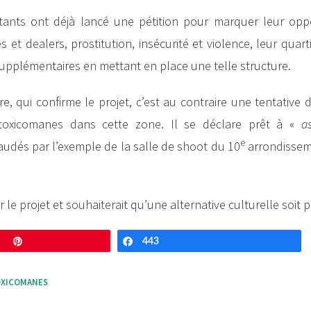
itants ont déjà lancé une pétition pour marquer leur oppos
 et dealers, prostitution, insécurité et violence, leur quar
upplémentaires en mettant en place une telle structure.
re, qui confirme le projet, c’est au contraire une tentative
toxicomanes dans cette zone. Il se déclare prêt à «
as
e
audés par l’exemple de la salle de shoot du 10
arrondissem
r le projet et souhaiterait qu’une alternative culturelle soit
Enregistrer
443
Partagez
XICOMANES