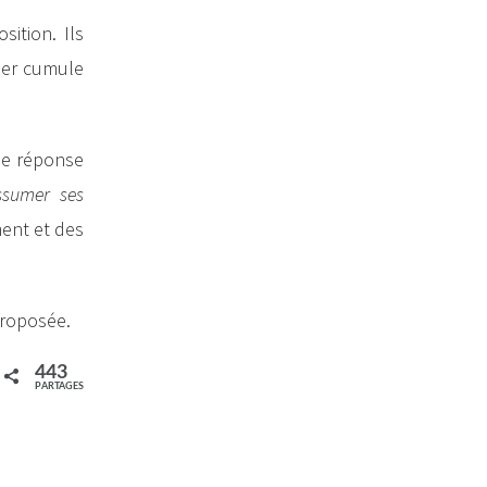
ition. Ils
tier cumule
 de réponse
sumer ses
ent et des
 proposée.
443
PARTAGES