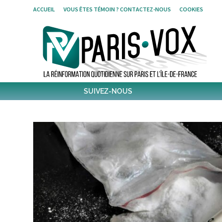
Skip
ACCUEIL
VOUS ÊTES TÉMOIN ? CONTACTEZ-NOUS
COOKIES
to
content
SUIVEZ-NOUS
1796
Followers
Twitter
6,376
Post
Post