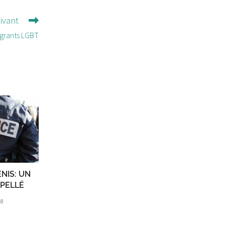
uivant
igrants LGBT
NIS: UN
RPELLÉ
18