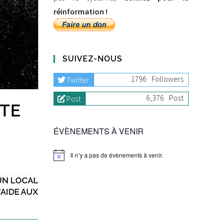
réinformation !
SUIVEZ-NOUS
1796
Followers
Twitter
6,376
Post
Post
TE
ÉVÈNEMENTS À VENIR
Il n’y a pas de évènements à venir.
 UN LOCAL
’AIDE AUX