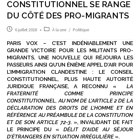
CONSTITUTIONNEL SE RANGE
DU CÔTÉ DES PRO-MIGRANTS
Publication
Post
6 juillet 2018
À la une
/
Politique
publiée :
category:
PARIS VOX – C’EST INDÉNIABLEMENT UNE
GRANDE VICTOIRE POUR LES MILITANTS PRO-
MIGRANTS, UNE NOUVELLE QUI RÉJOUIRA LES
PASSEURS AINSI QU’UN ÉNIÈME APPEL D’AIR POUR
L’IMMIGRATION CLANDESTINE : LE CONSEIL
CONSTITUTIONNEL, PLUS HAUTE AUTORITÉ
JURIDIQUE FRANÇAISE, A RECONNU «
LA
FRATERNITÉ COMME PRINCIPE
CONSTITUTIONNEL, AU NOM DE L’ARTICLE 2 DE LA
DÉCLARATION DES DROITS DE L’HOMME ET EN
RÉFÉRENCE AU PRÉAMBULE DE LA CONSTITUTION
ET DE SON ARTICLE 72-3
. », INVALIDANT DE FAIT
LE PRINCIPE DU «
DÉLIT D’AIDE AU SÉJOUR
D’ÉTRANGERS EN SITUATION IRRÉGULIÈRE
».