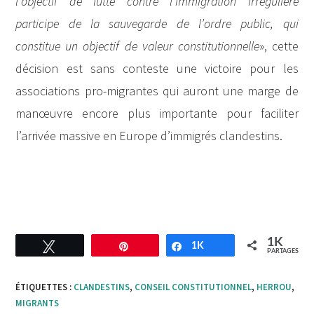
l’objectif de lutte contre l’immigration irrégulière
participe de la sauvegarde de l’ordre public, qui
constitue un objectif de valeur constitutionnelle
», cette
décision est sans conteste une victoire pour les
associations pro-migrantes qui auront une marge de
manœuvre encore plus importante pour faciliter
l’arrivée massive en Europe d’immigrés clandestins.
1K
Tweetez
Enregistrer
1K
Partagez
PARTAGES
ÉTIQUETTES :
CLANDESTINS
,
CONSEIL CONSTITUTIONNEL
,
HERROU
,
MIGRANTS