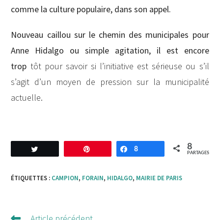
comme la culture populaire, dans son appel.
Nouveau caillou sur le chemin des municipales pour
Anne Hidalgo ou simple agitation, il est encore
trop
tôt pour savoir si l’initiative est sérieuse ou s’il
s’agit d’un moyen de pression sur la municipalité
actuelle.
8
Tweetez
Enregistrer
8
Partagez
PARTAGES
ÉTIQUETTES :
CAMPION
,
FORAIN
,
HIDALGO
,
MAIRIE DE PARIS
Article précédent
Lire