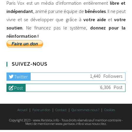
Paris Vox est un média d'information entièrement
libre et
indépendant
, animé par une équipe de
bénévoles
. Il ne peut
vivre et se développer que grâce à
votre aide
et
votre
soutien
. Ne financez pas le système,
donnez pour la
réinformation !
SUIVEZ-NOUS
1,440
Followers
Twitter
6,306
Post
Post
Accueil
Faire un don
Contact
Qui sommes-nous ?
Cookies
Copyright 2023 - www.ParisVox.info - Tous droits réservés sauf mention contraire -
Merci de mentionner www.parisvox.info si vous nous citez.