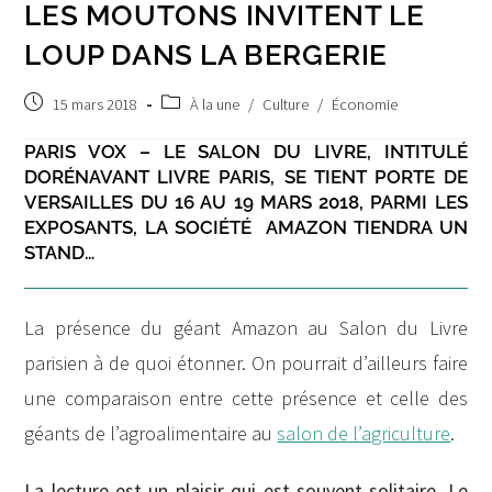
LES MOUTONS INVITENT LE
LOUP DANS LA BERGERIE
Post
Post
15 mars 2018
À la une
/
Culture
/
Économie
published:
category:
PARIS VOX – LE SALON DU LIVRE, INTITULÉ
DORÉNAVANT LIVRE PARIS, SE TIENT PORTE DE
VERSAILLES DU 16 AU 19 MARS 2018, PARMI LES
EXPOSANTS, LA SOCIÉTÉ AMAZON TIENDRA UN
STAND…
La présence du géant Amazon au Salon du Livre
parisien à de quoi étonner. On pourrait d’ailleurs faire
une comparaison entre cette présence et celle des
géants de l’agroalimentaire au
salon de l’agriculture
.
La lecture est un plaisir qui est souvent solitaire. Le