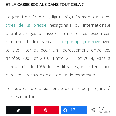
ET LA CASSE SOCIALE DANS TOUT CELA ?
Le géant de l’internet, figure régulièrement dans les
titres de la presse
hexagonale ou internationale
quant à sa gestion assez inhumaine des ressources
humaines. Le fisc français a
longtemps guerroyé
avec
le site internet pour un redressement entre les
années 2006 et 2010. Entre 2011 et 2014, Paris a
perdu près de 10% de ses librairies, et la tendance
perdure… Amazon en est en partie responsable.
Le loup est donc bien entré dans la bergerie, invité
par les moutons !
17
Tweetez
Enregistrer
17
Partagez
PARTAGES