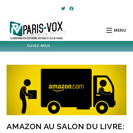
Skip
to
content
MENU
SUIVEZ-NOUS
1,440
Followers
Twitter
6,306
Post
Post
AMAZON AU SALON DU LIVRE: