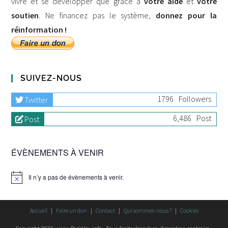
vivre et se développer que grâce à
votre aide
et
votre
soutien
. Ne financez pas le système,
donnez pour la
réinformation !
SUIVEZ-NOUS
1796
Followers
Twitter
6,486
Post
Post
ÉVÈNEMENTS À VENIR
Il n’y a pas de évènements à venir.
Accueil
Faire un don
Contact
Qui sommes-nous ?
Cookies