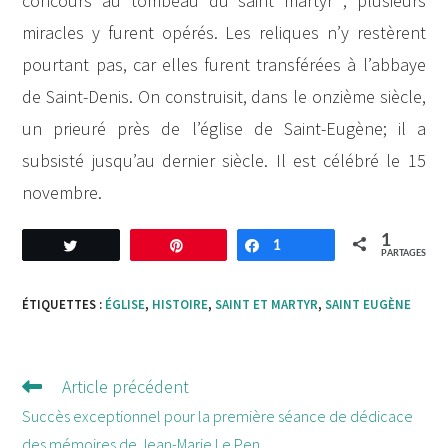
concours au tombeau du saint martyr ; plusieurs
miracles y furent opérés. Les reliques n’y restèrent
pourtant pas, car elles furent transférées à l’abbaye
de Saint-Denis. On construisit, dans le onzième siècle,
un prieuré près de l’église de Saint-Eugène; il a
subsisté jusqu’au dernier siècle. Il est célébré le 15
novembre.
1
Tweetez
Enregistrer
1
Partagez
PARTAGES
ÉTIQUETTES :
ÉGLISE
,
HISTOIRE
,
SAINT ET MARTYR
,
SAINT EUGÈNE
Article précédent
Lire
d'autres
Succès exceptionnel pour la première séance de dédicace
articles
des mémoires de Jean-Marie Le Pen