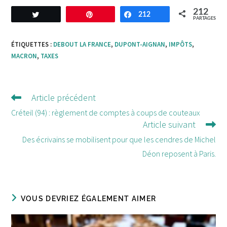
212
Tweetez
Enregistrer
212
Partagez
PARTAGES
ÉTIQUETTES :
DEBOUT LA FRANCE
,
DUPONT-AIGNAN
,
IMPÔTS
,
MACRON
,
TAXES
Article précédent
Lire
d'autres
Créteil (94) : règlement de comptes à coups de couteaux
Article suivant
articles
Des écrivains se mobilisent pour que les cendres de Michel
Déon reposent à Paris.
VOUS DEVRIEZ ÉGALEMENT AIMER