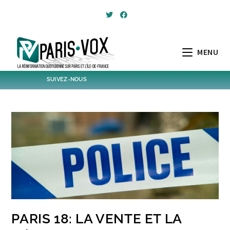
Skip
to
content
MENU
SUIVEZ-NOUS
1,382
Followers
Twitter
6,070
Post
Post
PARIS 18: LA VENTE ET LA