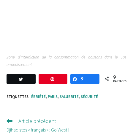
Zone d’interdiction de la consommation de boissons dans le 18e
arrondissement
9
Tweetez
Enregistrer
9
Partagez
PARTAGES
ÉTIQUETTES :
ÉBRIÉTÉ
,
PARIS
,
SALUBRITÉ
,
SÉCURITÉ
Article précédent
Lire
d'autres
Djihadistes « français » : Go West !