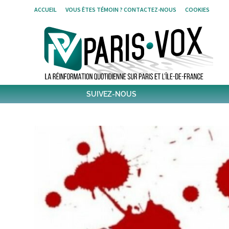
Skip
ACCUEIL
VOUS ÊTES TÉMOIN ? CONTACTEZ-NOUS
COOKIES
to
content
SUIVEZ-NOUS
1796
Followers
Twitter
6,433
Post
Post