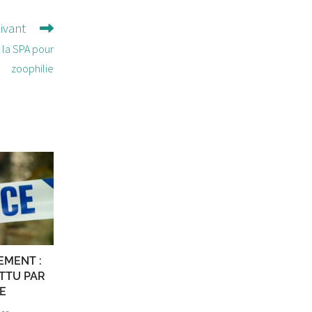
uivant
 la SPA pour
zoophilie
EMENT :
TTU PAR
E