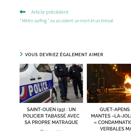
Article précédent
Lire
d'autres
” Métro surfing ” ou accident: un mort et un blessé
articles
VOUS DEVRIEZ ÉGALEMENT AIMER
SAINT-OUEN (93) : UN
GUET-APENS
POLICIER TABASSÉ AVEC
MANTES –LA-JOLI
SA PROPRE MATRAQUE
« CONDAMNATI
VERBALES M