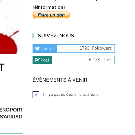
réinformation !
SUIVEZ-NOUS
1796
Followers
Twitter
6,433
Post
Post
T
ÉVÈNEMENTS À VENIR
Il n’y a pas de évènements à venir.
’AÉROPORT
S’AGIRAIT