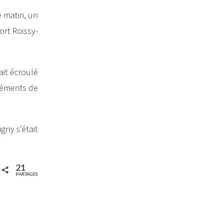
e matin, un
ort Roissy-
ait écroulé
éléments de
gny s’était
21
PARTAGES