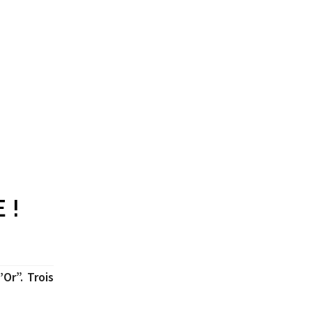
 !
Or”. Trois