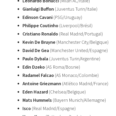
Leonardo Bonucci
(Milan AC/Italie)
Gianluigi Buffon
(Juventus Turin/Italie)
Edinson Cavani
(PSG/Uruguay)
Philippe Coutinho
(Liverpool/Brésil)
Cristiano Ronaldo
(Real Madrid/Portugal)
Kevin De Bruyne
(Manchester City/Belgique)
David De Gea
(Manchester United/Espagne)
Paulo Dybala
(Juventus Turin/Argentine)
Edin Dzeko
(AS Roma/Bosnie)
Radamel Falcao
(AS Monaco/Colombie)
Antoine Griezmann
(Atlético Madrid/France)
Eden Hazard
(Chelsea/Belgique)
Mats Hummels
(Bayern Munich/Allemagne)
Isco
(Real Madrid/Espagne)