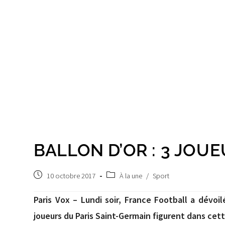
BALLON D’OR : 3 JOUE
Post
Post
10 octobre 2017
À la une
/
Sport
published:
category:
Paris Vox – Lundi soir, France Football a dévoil
joueurs du Paris Saint-Germain figurent dans cette