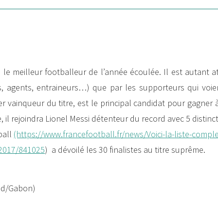
!
le meilleur footballeur de l’année écoulée. Il est autant 
ts, agents, entraineurs…) que par les supporteurs qui voie
 vainqueur du titre, est le principal candidat pour gagner
e, il rejoindra Lionel Messi détenteur du record avec 5 distinc
ball
(https://www.francefootball.fr/news/Voici-la-liste-compl
-2017/841025
) a dévoilé les 30 finalistes au titre suprême.
nd/Gabon)