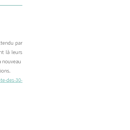
attendu par
nt là leurs
 à nouveau
tions.
ete-des-30-