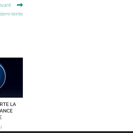
uivant
 demi-teinte
RTE LA
RANCE
E
22