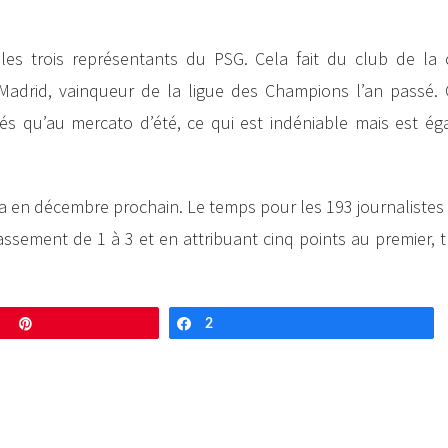
s trois représentants du PSG. Cela fait du club de la c
Madrid, vainqueur de la ligue des Champions l’an passé.
vés qu’au mercato d’été, ce qui est indéniable mais est ég
era en décembre prochain. Le temps pour les 193 journalistes
assement de 1 à 3 et en attribuant cinq points au premier, t
Enregistrer
2
Partagez