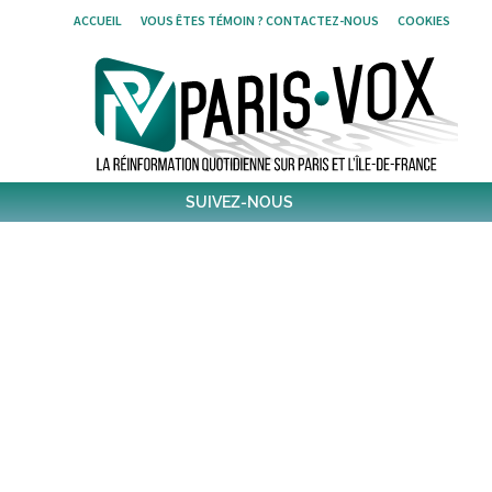
Skip
ACCUEIL
VOUS ÊTES TÉMOIN ? CONTACTEZ-NOUS
COOKIES
to
content
SUIVEZ-NOUS
1,439
Followers
Twitter
6,310
Post
Post