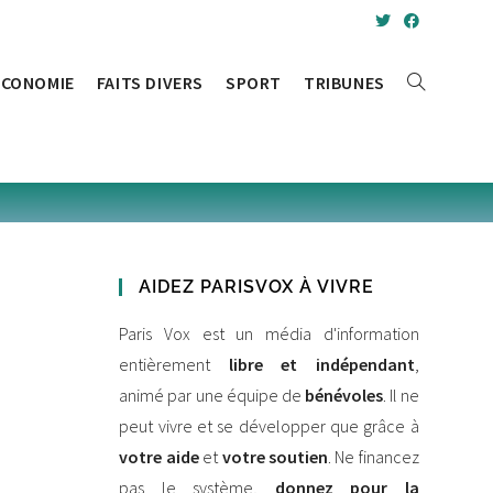
ÉCONOMIE
FAITS DIVERS
SPORT
TRIBUNES
AIDEZ PARISVOX À VIVRE
Paris Vox est un média d'information
entièrement
libre et indépendant
,
animé par une équipe de
bénévoles
. Il ne
peut vivre et se développer que grâce à
votre aide
et
votre soutien
. Ne financez
pas le système,
donnez pour la