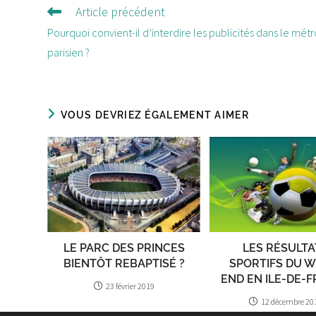
Article précédent
Lire
d'autres
Pourquoi convient-il d’interdire les publicités dans le métr
articles
parisien ?
VOUS DEVRIEZ ÉGALEMENT AIMER
LE PARC DES PRINCES
LES RÉSULTA
BIENTÔT REBAPTISÉ ?
SPORTIFS DU 
END EN ILE-DE-
23 février 2019
12 décembre 20