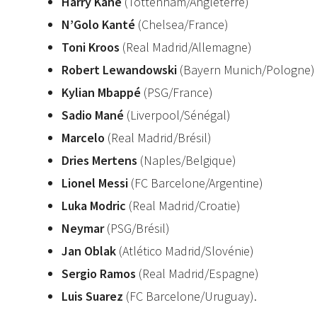
Harry Kane
(Tottenham/Angleterre)
N’Golo Kanté
(Chelsea/France)
Toni Kroos
(Real Madrid/Allemagne)
Robert Lewandowski
(Bayern Munich/Pologne)
Kylian Mbappé
(PSG/France)
Sadio Mané
(Liverpool/Sénégal)
Marcelo
(Real Madrid/Brésil)
Dries Mertens
(Naples/Belgique)
Lionel Messi
(FC Barcelone/Argentine)
Luka Modric
(Real Madrid/Croatie)
Neymar
(PSG/Brésil)
Jan Oblak
(Atlético Madrid/Slovénie)
Sergio Ramos
(Real Madrid/Espagne)
Luis Suarez
(FC Barcelone/Uruguay).