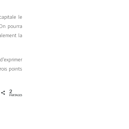
apitale le
 On pourra
alement la
 d’exprimer
rois points
2
PARTAGES