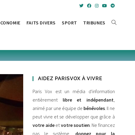
ÉCONOMIE
FAITS DIVERS
SPORT
TRIBUNES
TOGGLE
WEBSITE
SEARCH
AIDEZ PARISVOX À VIVRE
Paris Vox est un média d'information
entièrement
libre et indépendant
,
animé par une équipe de
bénévoles
. Il ne
peut vivre et se développer que grâce à
votre aide
et
votre soutien
. Ne financez
pas le système,
donnez pour la