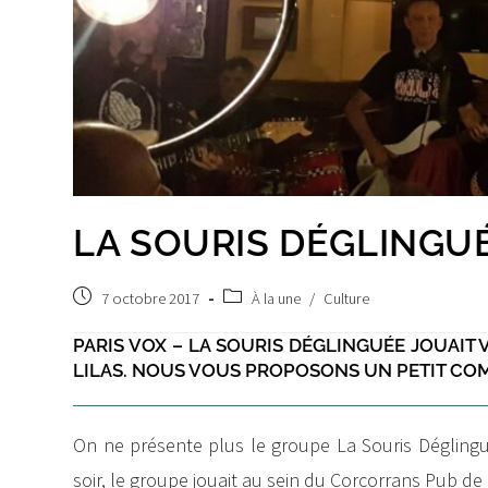
LA SOURIS DÉGLINGU
Publication
Post
7 octobre 2017
À la une
/
Culture
publiée :
category:
PARIS VOX – LA SOURIS DÉGLINGUÉE JOUAIT
LILAS. NOUS VOUS PROPOSONS UN PETIT COM
On ne présente plus le groupe La Souris Déglingu
soir, le groupe jouait au sein du Corcorrans Pub de 