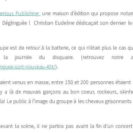
erious Publishing
une maison d’édition qui propose not
s Déglinguée ! Christian Eudeline dédicaçait son dernier li
e est de retour à la batterie, ce qui n’était plus le cas 
 journée du disquaire. (retrouvez notre art
inguee-sort-nouveau-45t/
).
aient venus en masse, entre 150 et 200 personnes étaient 
l y a là de mauvais garçons au bon coeur, rockeurs, skinh
 la! Le public à l’image du groupe à les cheveux grisonnants
evant la scène, il ne partira pas avant la fin d’un concer