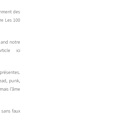
amment des
vre Les 100
quand notre
icle ici
présentes.
ead, punk,
 mais l’âme
t sans faux