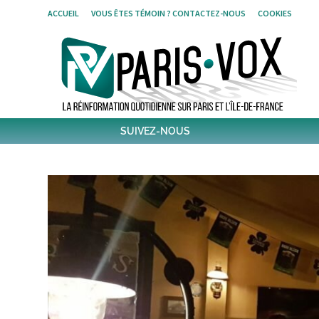
Skip
ACCUEIL
VOUS ÊTES TÉMOIN ? CONTACTEZ-NOUS
COOKIES
to
content
SUIVEZ-NOUS
1796
Followers
Twitter
6,541
Post
Post