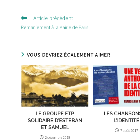
Article précédent
Lire
d'autres
Remaniement à la Mairie de Paris
articles
VOUS DEVRIEZ ÉGALEMENT AIMER
LE GROUPE FTP
LES CHANSON
SOLIDAIRE D’ESTEBAN
L’IDENTITÉ
ET SAMUEL
7 août 2017
2 décembre 2018