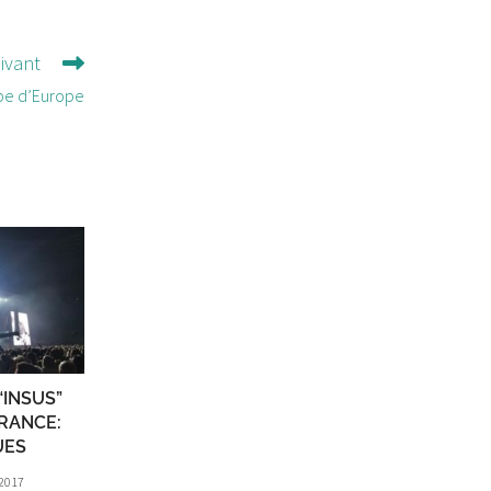
uivant
oupe d’Europe
“INSUS”
FRANCE:
UES
 2017