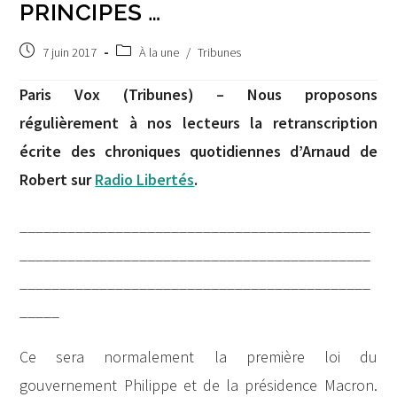
PRINCIPES …
Post
Post
7 juin 2017
À la une
/
Tribunes
published:
category:
Paris Vox (Tribunes) – Nous proposons
régulièrement à nos lecteurs la retranscription
écrite des chroniques quotidiennes d’Arnaud de
Robert sur
Radio Libertés
.
____________________________________________
____________________________________________
____________________________________________
_____
Ce sera normalement la première loi du
gouvernement Philippe et de la présidence Macron.