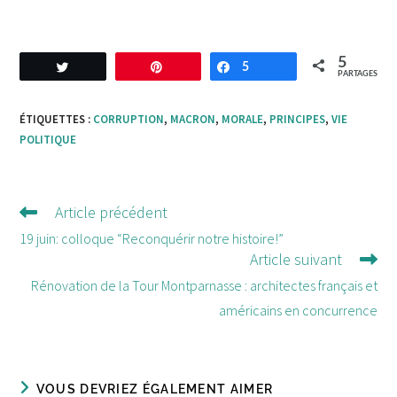
5
Tweetez
Enregistrer
5
Partagez
PARTAGES
ÉTIQUETTES :
CORRUPTION
,
MACRON
,
MORALE
,
PRINCIPES
,
VIE
POLITIQUE
Article précédent
Lire
d'autres
19 juin: colloque “Reconquérir notre histoire!”
Article suivant
articles
Rénovation de la Tour Montparnasse : architectes français et
américains en concurrence
VOUS DEVRIEZ ÉGALEMENT AIMER