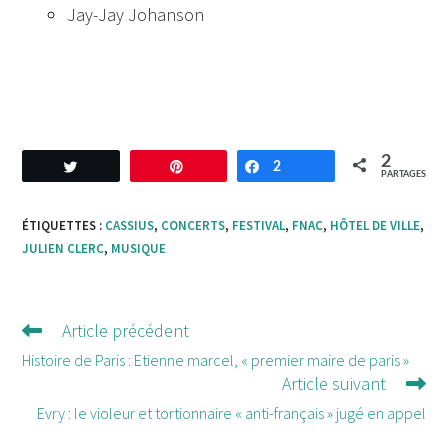
Jay-Jay Johanson
2
Tweetez
Enregistrer
2
Partagez
PARTAGES
ÉTIQUETTES :
CASSIUS
,
CONCERTS
,
FESTIVAL
,
FNAC
,
HÔTEL DE VILLE
,
JULIEN CLERC
,
MUSIQUE
Article précédent
Lire
d'autres
Histoire de Paris : Etienne marcel, « premier maire de paris »
Article suivant
articles
Evry : le violeur et tortionnaire « anti-français » jugé en appel