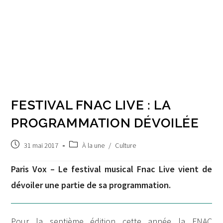
FESTIVAL FNAC LIVE : LA
PROGRAMMATION DÉVOILÉE
Post
Post
31 mai 2017
À la une
/
Culture
published:
category:
Paris Vox – Le festival musical Fnac Live vient de
dévoiler une partie de sa programmation.
Pour la septième édition cette année la FNAC