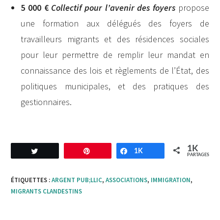
5 000 €
Collectif pour l’avenir des foyers
propose
une formation aux délégués des foyers de
travailleurs migrants et des résidences sociales
pour leur permettre de remplir leur mandat en
connaissance des lois et règlements de l’État, des
politiques municipales, et des pratiques des
gestionnaires.
1K
Tweetez
Enregistrer
1K
Partagez
PARTAGES
ÉTIQUETTES :
ARGENT PUB;LLIC
,
ASSOCIATIONS
,
IMMIGRATION
,
MIGRANTS CLANDESTINS