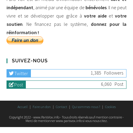
indépendant
, animé par une équipe de
bénévoles
. Il ne peut
vivre et se développer que grâce à
votre aide
et
votre
soutien
. Ne financez pas le système,
donnez pour la
réinformation !
SUIVEZ-NOUS
1,385
Followers
Twitter
6,060
Post
Post
Accueil
Faire un don
Contact
Qui sommes-nous ?
Cookies
Copyright 2022 - www.ParisVox.info - Tous droits réservés sauf mention contraire -
Merci de mentionner www.parisvox.info si vous nous citez.