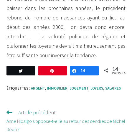
baisser dans les prochaines années, le précédent
rebond du nombre de naissances ayant eu lieu au
début des années 2000, on devra donc encore
attendre…. La volonté politique de réguler et
plafonner les loyers ne devrait malheureusement pas
être suffisante pour inverser la tendance.
14
Tweetez
Enregistrer
14
Partagez
PARTAGES
ÉTIQUETTES :
ARGENT
,
IMMOBILIER
,
LOGEMENT
,
LOYERS
,
SALAIRES
Article précédent
Lire
d'autres
Anne Hidalgo s’oppose-t-elle au retour des cendres de Michel
articles
Déon ?