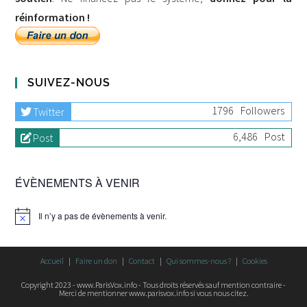
réinformation !
SUIVEZ-NOUS
1796
Followers
Twitter
6,486
Post
Post
ÉVÈNEMENTS À VENIR
Il n’y a pas de évènements à venir.
Accueil
Faire un don
Contact
Qui sommes-nous ?
Cookies
Copyright 2023 - www.ParisVox.info - Tous droits réservés sauf mention contraire -
Merci de mentionner www.parisvox.info si vous nous citez.