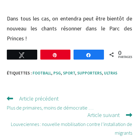
Dans tous les cas, on entendra peut être bientôt de
nouveau les chants résonner dans le Parc des
Princes !
0
Tweetez
Enregistrer
Partagez
PARTAGES
ÉTIQUETTES :
FOOTBALL
,
PSG
,
SPORT
,
SUPPORTERS
,
ULTRAS
Article précédent
Lire
d'autres
Plus de primaires, moins de démocratie …
Article suivant
articles
Louveciennes : nouvelle mobilisation contre l’installation de
migrants