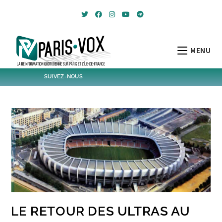
Skip
to
content
MENU
SUIVEZ-NOUS
1796
Followers
Twitter
6,539
Post
Post
LE RETOUR DES ULTRAS AU