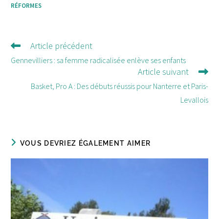
RÉFORMES
Article précédent
Lire
d'autres
Gennevilliers : sa femme radicalisée enlève ses enfants
Article suivant
articles
Basket, Pro A : Des débuts réussis pour Nanterre et Paris-
Levallois
VOUS DEVRIEZ ÉGALEMENT AIMER