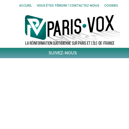
Skip
ACCUEIL
VOUS ÊTES TÉMOIN ? CONTACTEZ-NOUS
COOKIES
to
content
SUIVEZ-NOUS
1,438
Followers
Twitter
6,306
Post
Post