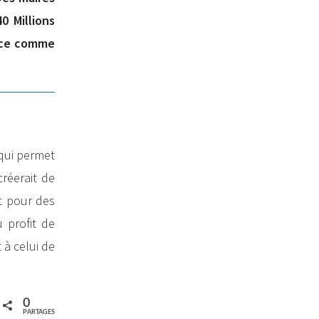
0 Millions
orce comme
 qui permet
créerait de
nt pour des
u profit de
 à celui de
0
PARTAGES