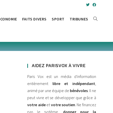
ÉCONOMIE
FAITS DIVERS
SPORT
TRIBUNES
AIDEZ PARISVOX À VIVRE
Paris Vox est un média d'information
entièrement
libre et indépendant
,
animé par une équipe de
bénévoles
. Il ne
peut vivre et se développer que grâce à
votre aide
et
votre soutien
. Ne financez
pas le système,
donnez pour la