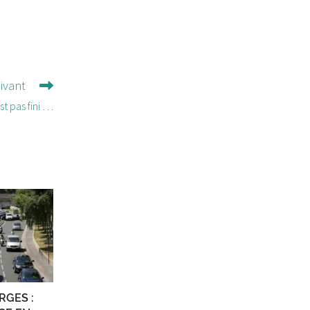
uivant
st pas fini …
RGES :