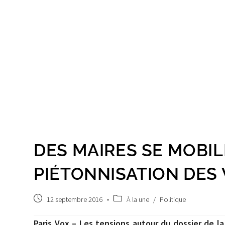
DES MAIRES SE MOBIL
PIÉTONNISATION DES 
Post
Post
12 septembre 2016
À la une
/
Politique
published:
category:
Paris Vox – Les tensions autour du dossier de l