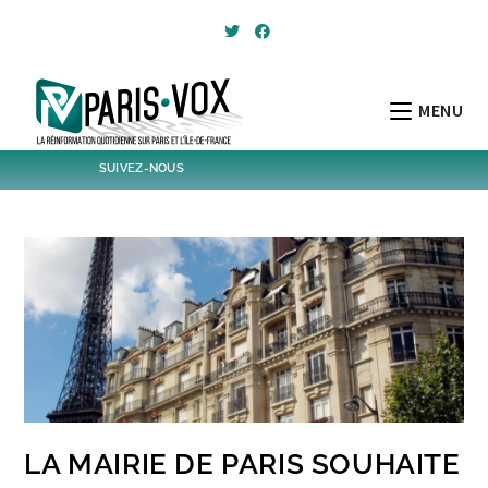
Skip
to
content
MENU
SUIVEZ-NOUS
1,439
Followers
Twitter
6,313
Post
Post
LA MAIRIE DE PARIS SOUHAITE