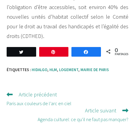
l’obligation d’être accessibles, soit environ 40% des
nouvelles unités d’habitat collectif selon le Comité
pour le droit au travail des handicapés et l’égalité des
droits (CDTHED).
0
Tweetez
Enregistrer
Partagez
PARTAGES
ÉTIQUETTES :
HIDALGO
,
HLM
,
LOGEMENT
,
MAIRIE DE PARIS
Article précédent
Lire
d'autres
Paris aux couleurs de l’arc en ciel
Article suivant
articles
Agenda culturel: ce qu’il ne faut pas manquer?