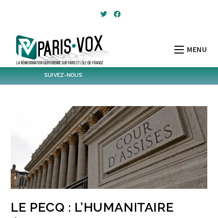
Skip
to
content
MENU
SUIVEZ-NOUS
1,438
Followers
Twitter
6,301
Post
Post
LE PECQ : L’HUMANITAIRE