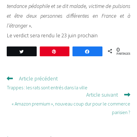
tendance pédophile et se dit malade, victime de pulsions
et être deux personnes différentes en France et à
l’étranger
».
Le verdict sera rendu le 23 juin prochain
0
Tweetez
Enregistrer
Partagez
PARTAGES
Article précédent
Lire
d'autres
Trappes : les rats sont entrés dans la ville
Article suivant
articles
« Amazon premium », nouveau coup dur pour le commerce
parisien ?