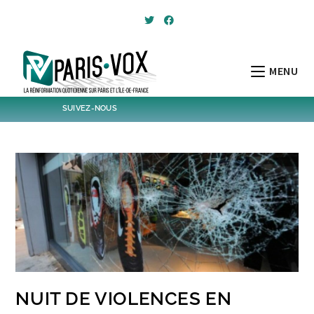
Skip
to
content
MENU
SUIVEZ-NOUS
1796
Followers
Twitter
6,485
Post
Post
NUIT DE VIOLENCES EN