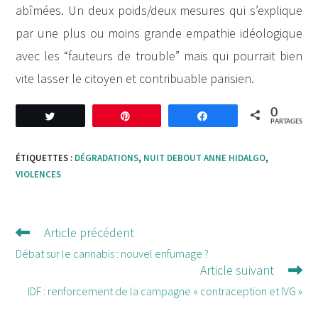
abîmées. Un deux poids/deux mesures qui s’explique
par une plus ou moins grande empathie idéologique
avec les “fauteurs de trouble” mais qui pourrait bien
vite lasser le citoyen et contribuable parisien.
0
Tweetez
Enregistrer
Partagez
PARTAGES
ÉTIQUETTES :
DÉGRADATIONS
,
NUIT DEBOUT ANNE HIDALGO
,
VIOLENCES
Article précédent
Lire
d'autres
Débat sur le cannabis : nouvel enfumage ?
Article suivant
articles
IDF : renforcement de la campagne « contraception et IVG »